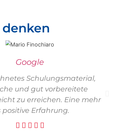
 denken
Google
hnetes Schulungsmaterial,
Tol
iche und gut vorbereitete
leicht zu erreichen. Eine mehr
s positive Erfahrung.