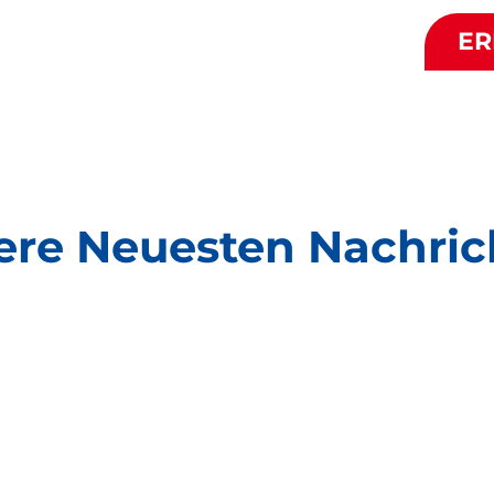
ER
ere Neuesten Nachric