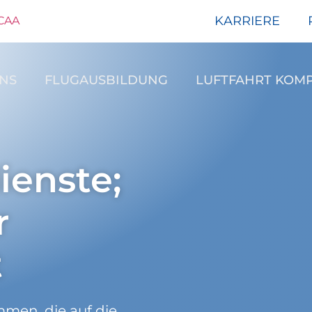
KARRIERE
CAA
NS
FLUGAUSBILDUNG
LUFTFAHRT KOM
ienste;
r
t
mmen, die auf die