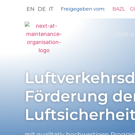
EN
DE
IT
Freigegeben vom:
BAZL
G
ÜBER U
Luftverkehrsd
Förderung de
Luftsicherhei
mit qualitativ hochwertigen Progra