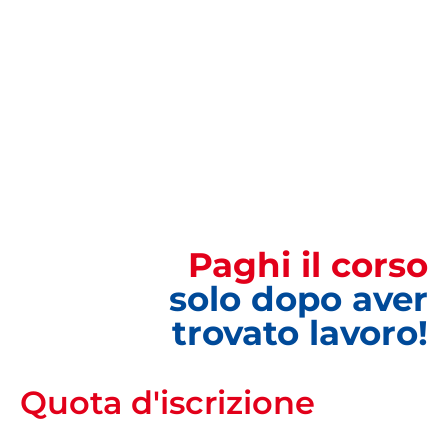
Così come accade per i piloti, un
Tecnico
Manutentore Aeroplani
deve
ottenere una
licenza per svolgere la propria attività
.
Paghi il corso
solo dopo aver
trovato lavoro!
Quota d'iscrizione