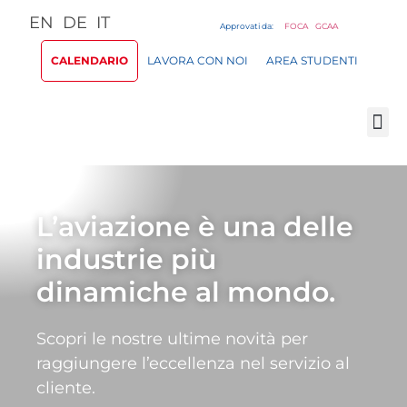
EN
DE
IT
Approvati da:
FOCA
GCAA
CALENDARIO
LAVORA CON NOI
AREA STUDENTI
L’aviazione è una delle
industrie più
dinamiche al mondo.
Scopri le nostre ultime novità per
raggiungere l’eccellenza nel servizio al
cliente.