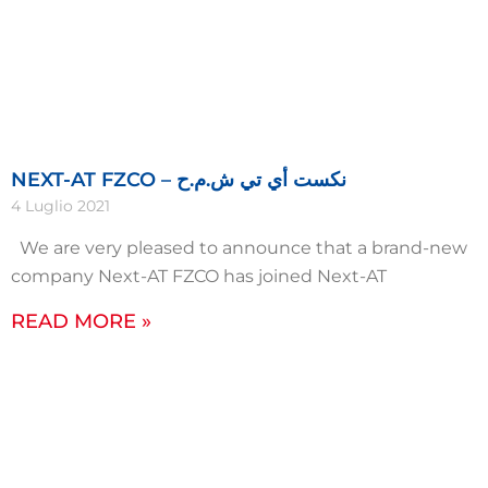
NEXT-AT FZCO – نكست أي تي ش.م.ح
4 Luglio 2021
We are very pleased to announce that a brand-new
company Next-AT FZCO has joined Next-AT
READ MORE »